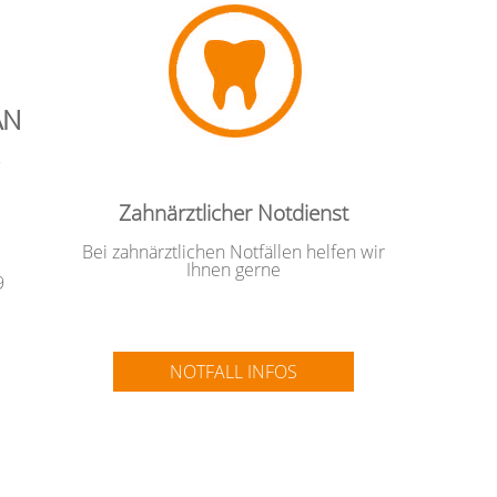
AN
8
Zahnärztlicher Notdienst
Bei zahnärztlichen Notfällen helfen wir
Ihnen gerne
9
NOTFALL INFOS