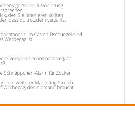
pchenjäger’s Desillusionierung
Versprechen
rick, den Sie ignorieren sollten
der, dass du trotzdem verzahlst
harlatanerie im Casino‑Dschungel sind
es Werbegag ist
leere Versprechen ins nächste Jahr
laß
kene Schnäppchen-Alarm für Zocker
ng – ein weiterer Marketing‑Streich
tiger Werbegag, den niemand braucht