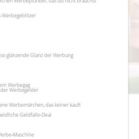
ckchen Werbeplunder, das du nicht brauchst
em Werbegeblitzer
t so glänzende Glanz der Werbung
r dem Werbegag
d der Werbegelder
iebene Werbemärchen, das keiner kauft
meidliche Geldfalle‑Deal
 Werbe‑Maschine