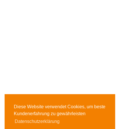
Diese Website verwendet Cookies, um beste
Kundenerfahrung zu gewährleisten
Datenschutzerklärung