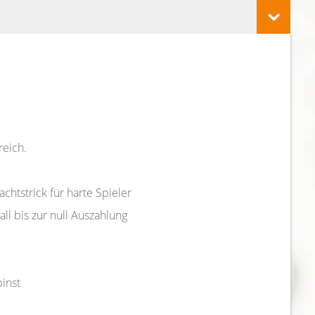
eich.
htstrick für harte Spieler
ll bis zur null Auszahlung
pinst