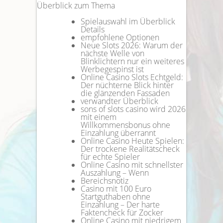
Überblick zum Thema
Spielauswahl im Überblick
Details
empfohlene Optionen
Neue Slots 2026: Warum der
nächste Welle von
Blinklichtern nur ein weiteres
Werbegespinst ist
Online Casino Slots Echtgeld:
Der nüchterne Blick hinter
die glänzenden Fassaden
verwandter Überblick
sons of slots casino wird 2026
mit einem
Willkommensbonus ohne
Einzahlung überrannt
Online Casino Heute Spielen:
Der trockene Realitätscheck
für echte Spieler
Online Casino mit schnellster
Auszahlung – Wenn
Bereichsnotiz
Casino mit 100 Euro
Startguthaben ohne
Einzahlung – Der harte
Faktencheck für Zocker
Online Casino mit niedrigem