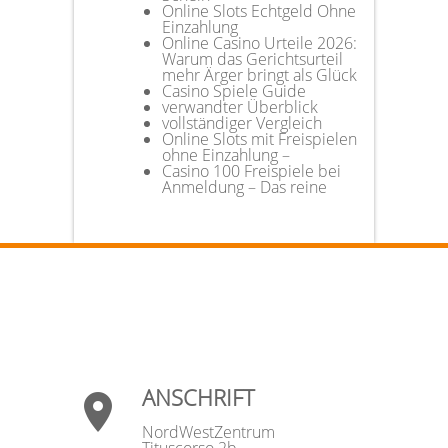
Online Slots Echtgeld Ohne
Einzahlung
Online Casino Urteile 2026:
Warum das Gerichtsurteil
mehr Ärger bringt als Glück
Casino Spiele Guide
verwandter Überblick
vollständiger Vergleich
Online Slots mit Freispielen
ohne Einzahlung –
Casino 100 Freispiele bei
Anmeldung – Das reine
ANSCHRIFT
location_on
NordWestZentrum