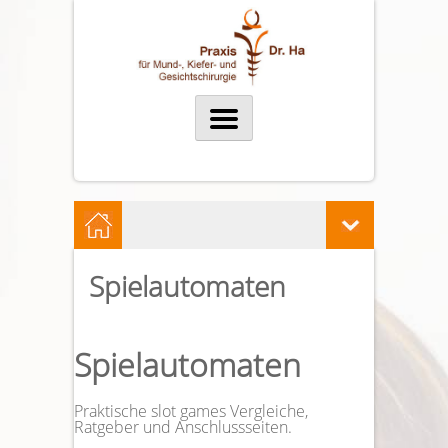
Skip
to
content
Spielautomaten
Spielautomaten
Praktische slot games Vergleiche,
Ratgeber und Anschlussseiten.